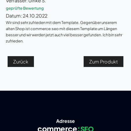
Verfasser: Ulrike S.
geprüfte Bewertung
Datum: 24.10.2022
Wir sind sehr zufrieden mit dem Template. Gegenüber unserem
alten Shop ist commerce:seo mit diesem Template um Längen
besser und wir werden jetzt auch viel besser gefunden. Ich bin sehr
zufrieden.
Zurück
Zum Produkt
Adresse
commerce
:
SEO