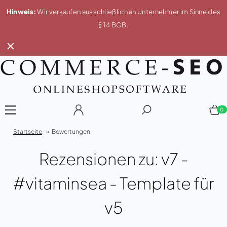
Hinweis:
Wir verkaufen ausschließlich an Unternehmer im Sinne des
§ 14 BGB.
0
Startseite
»
Bewertungen
Rezensionen zu: v7 -
#vitaminsea - Template für
v5