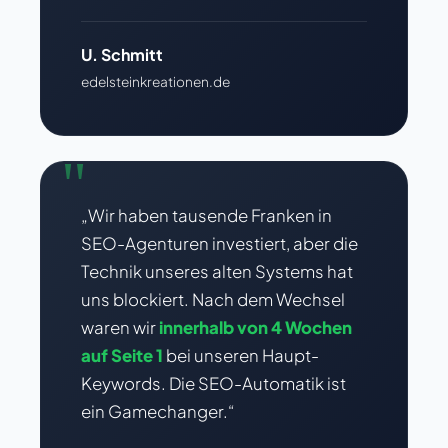
U. Schmitt
edelsteinkreationen.de
"
„Wir haben tausende Franken in
SEO-Agenturen investiert, aber die
Technik unseres alten Systems hat
uns blockiert. Nach dem Wechsel
waren wir
innerhalb von 4 Wochen
auf Seite 1
bei unseren Haupt-
Keywords. Die SEO-Automatik ist
ein Gamechanger.“