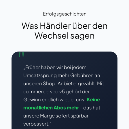
Erfolgsgeschichten
Was Händler über den
Wechsel sagen
"
„Früher haben wir bei jedem
Umsatzsprung mehr Gebühren an
unseren Shop-Anbieter gezahlt. Mit
commerce:seo v5 gehört der
Gewinn endlich wieder uns.
Keine
monatlichen Abos mehr
– das hat
unsere Marge sofort spürbar
verbessert.“