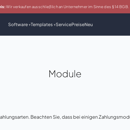
is:
Wir verkaufen ausschließlich an Unternehmer im Sinne des § 14 BGB.
Software
Templates
Service
Preise
Neu
▾
▾
Module
ahlungsarten. Beachten Sie, dass bei einigen Zahlungsmodule